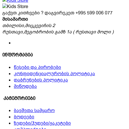
The
options
გაქვთ კითხვები ? დაგვირეკეთ
+995 599 006 077
may
მისამართი
be
თბილისი,მიცკევიჩის 2
chosen
რუსთავი,მეგობრობის გამზ 1ა ( რუსთავი მოლი )
on
the
product
page
ინფორმაცია
წესები და პირობები
კონფიდენციალურობის პოლიტიკა
დაბრუნების პოლიტიკა
მიწოდება
კატეგორიები
ბავშვთა სამყარო
ბოდეები
ზედები/ჰუდები/ჟაკეტები