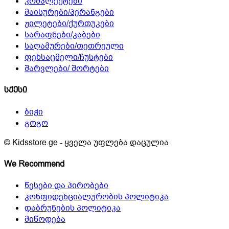
კომპლექტები
მაისურები/პერანგები
ჟილეტები/ქურთუკები
სარაფნები/კაბები
საღამურები/თეთრეული
ფეხსაცმელი/ჩუსტები
შარვლები/ შორტები
სქესი
ბიჭი
გოგო
© Kidsstore.ge - ყველა უფლება დაცულია
We Recommend
წესები და პირობები
კონფიდენციალურობის პოლიტიკა
დაბრუნების პოლიტიკა
მიწოდება