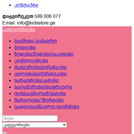
კონტაქტი
დაგვირეკეთ
599 006 077
Email: info@kidsstore.ge
კატეგორიები
ბავშვთა სამყარო
ბოდეები
ზედები/ჰუდები/ჟაკეტები
კომპლექტები
მაისურები/პერანგები
ჟილეტები/ქურთუკები
სარაფნები/კაბები
საღამურები/თეთრეული
ფეხსაცმელი/ჩუსტები
შარვლები/ შორტები
სადღესასწაულო ფორმები
Search
for: