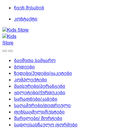
Skip
Skip
ჩვენ შესახებ
to
to
კონტაქტი
navigation
content
ბავშვთა სამყარო
ბოდეები
ზედები/ჰუდები/ჟაკეტები
კომპლექტები
მაისურები/პერანგები
ჟილეტები/ქურთუკები
სარაფნები/კაბები
საღამურები/თეთრეული
ფეხსაცმელი/ჩუსტები
შარვლები/ შორტები
სადღესასწაულო ფორმები