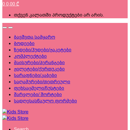
0
0,00
₾
თქვენ კალათში პროდუქტები არ არის.
ბავშვთა სამყარო
ბოდეები
ზედები/ჰუდები/ჟაკეტები
კომპლექტები
მაისურები/პერანგები
ჟილეტები/ქურთუკები
სარაფნები/კაბები
საღამურები/თეთრეული
ფეხსაცმელი/ჩუსტები
შარვლები/ შორტები
სადღესასწაულო ფორმები
Search