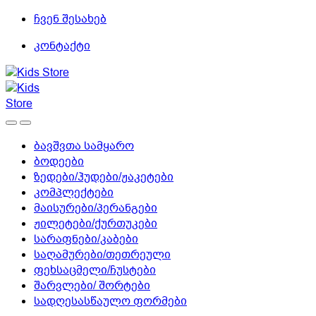
Skip
Skip
ჩვენ შესახებ
to
to
კონტაქტი
navigation
content
ბავშვთა სამყარო
ბოდეები
ზედები/ჰუდები/ჟაკეტები
კომპლექტები
მაისურები/პერანგები
ჟილეტები/ქურთუკები
სარაფნები/კაბები
საღამურები/თეთრეული
ფეხსაცმელი/ჩუსტები
შარვლები/ შორტები
სადღესასწაულო ფორმები