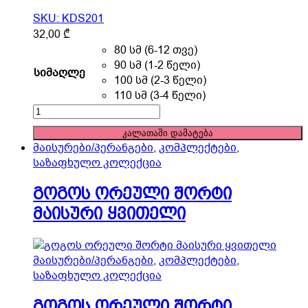
SKU: KDS201
This
32,00
₾
product
80 სმ (6-12 თვე)
has
90 სმ (1-2 წელი)
სიმაღლე
multiple
100 სმ (2-3 წელი)
variants.
110 სმ (3-4 წელი)
The
გოგოს
options
ორეული
კალათაში დამატება
may
შორტი
მაისურები/პერანგები
,
კომპლექტები
,
be
მაისური
საზაფხულო კოლექცია
chosen
მწვანე
on
quantity
გოგოს ორეული შორტი
the
მაისური ყვითელი
product
page
მაისურები/პერანგები
,
კომპლექტები
,
საზაფხულო კოლექცია
გოგოს ორეული შორტი