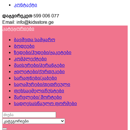
კონტაქტი
დაგვირეკეთ
599 006 077
Email: info@kidsstore.ge
კატეგორიები
ბავშვთა სამყარო
ბოდეები
ზედები/ჰუდები/ჟაკეტები
კომპლექტები
მაისურები/პერანგები
ჟილეტები/ქურთუკები
სარაფნები/კაბები
საღამურები/თეთრეული
ფეხსაცმელი/ჩუსტები
შარვლები/ შორტები
სადღესასწაულო ფორმები
Search
for: