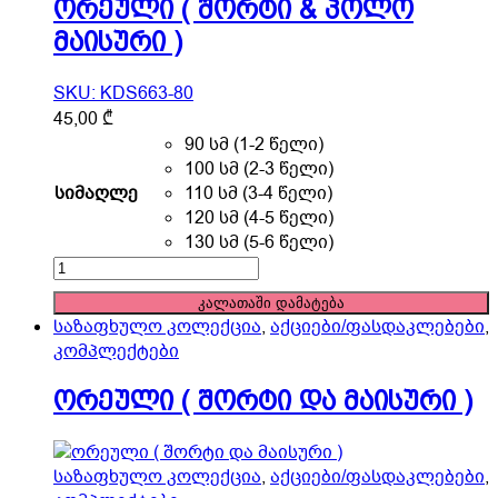
ორეული ( შორტი & პოლო
მაისური )
SKU: KDS663-80
This
45,00
₾
product
90 სმ (1-2 წელი)
has
100 სმ (2-3 წელი)
multiple
სიმაღლე
110 სმ (3-4 წელი)
variants.
120 სმ (4-5 წელი)
The
130 სმ (5-6 წელი)
options
ორეული
may
(
კალათაში დამატება
be
შორტი
საზაფხულო კოლექცია
,
აქციები/ფასდაკლებები
,
chosen
&
კომპლექტები
on
პოლო
the
მაისური
ორეული ( შორტი და მაისური )
product
)
page
quantity
საზაფხულო კოლექცია
,
აქციები/ფასდაკლებები
,