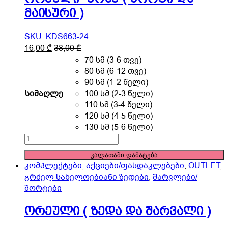
მაისური )
SKU: KDS663-24
This
16,00
₾
38,00
₾
product
70 სმ (3-6 თვე)
has
80 სმ (6-12 თვე)
multiple
90 სმ (1-2 წელი)
variants.
სიმაღლე
100 სმ (2-3 წელი)
The
110 სმ (3-4 წელი)
options
120 სმ (4-5 წელი)
may
130 სმ (5-6 წელი)
be
ორეული
chosen
"ჟოზე"
კალათაში დამატება
on
(
კომპლექტები
,
აქციები/ფასდაკლებები
,
OUTLET
,
the
შორტი
გრძელ სახელოებიანი ზედები
,
შარვლები/
product
და
შორტები
page
მაისური
)
ორეული ( ზედა და შარვალი )
quantity