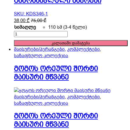
გამოსასვლელი ნაკრები
SKU: KDS346-1
This
38,00
₾
75,00
₾
product
სიმაღლე
110 სმ (3-4 წელი)
has
გამოსასვლელი
multiple
ნაკრები
კალათაში დამატება
variants.
quantity
მაისურები/პერანგები
,
კომპლექტები
,
The
საზაფხულო კოლექცია
options
may
გოგოს ორეული შორტი
be
მაისური მწვანე
chosen
on
the
product
მაისურები/პერანგები
,
კომპლექტები
,
page
საზაფხულო კოლექცია
გოგოს ორეული შორტი
მაისური მწვანე