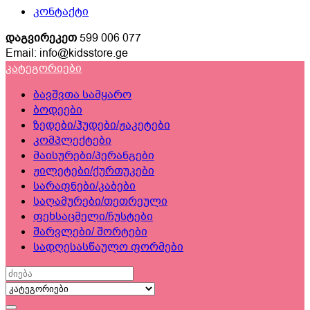
კონტაქტი
დაგვირეკეთ
599 006 077
Email: info@kidsstore.ge
კატეგორიები
ბავშვთა სამყარო
ბოდეები
ზედები/ჰუდები/ჟაკეტები
კომპლექტები
მაისურები/პერანგები
ჟილეტები/ქურთუკები
სარაფნები/კაბები
საღამურები/თეთრეული
ფეხსაცმელი/ჩუსტები
შარვლები/ შორტები
სადღესასწაულო ფორმები
Search
for: