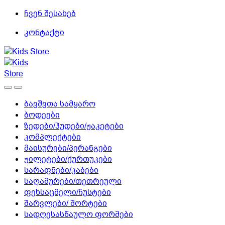
Skip
Skip
ჩვენ შესახებ
to
to
კონტაქტი
navigation
content
ბავშვთა სამყარო
ბოდეები
ზედები/ჰუდები/ჟაკეტები
კომპლექტები
მაისურები/პერანგები
ჟილეტები/ქურთუკები
სარაფნები/კაბები
საღამურები/თეთრეული
ფეხსაცმელი/ჩუსტები
შარვლები/ შორტები
სადღესასწაულო ფორმები