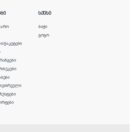
ბი
სქესი
ყარო
ბიჭი
გოგო
ი/ჟაკეტები
ი
ერანგები
რთუკები
აბები
/თეთრეული
ჩუსტები
ორტები