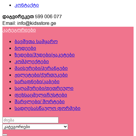
კონტაქტი
დაგვირეკეთ
599 006 077
Email: info@kidsstore.ge
კატეგორიები
ბავშვთა სამყარო
ბოდეები
ზედები/ჰუდები/ჟაკეტები
კომპლექტები
მაისურები/პერანგები
ჟილეტები/ქურთუკები
სარაფნები/კაბები
საღამურები/თეთრეული
ფეხსაცმელი/ჩუსტები
შარვლები/ შორტები
სადღესასწაულო ფორმები
Search
for: