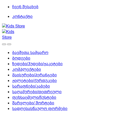
Skip
Skip
ჩვენ შესახებ
to
to
კონტაქტი
navigation
content
ბავშვთა სამყარო
ბოდეები
ზედები/ჰუდები/ჟაკეტები
კომპლექტები
მაისურები/პერანგები
ჟილეტები/ქურთუკები
სარაფნები/კაბები
საღამურები/თეთრეული
ფეხსაცმელი/ჩუსტები
შარვლები/ შორტები
სადღესასწაულო ფორმები