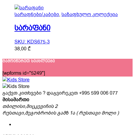
The
options
სარაფნები/კაბები
,
საზაფხულო კოლექცია
may
be
სარაფანი
chosen
on
SKU: KDS675-3
the
This
38,00
₾
product
product
page
has
გამოიწერეთ სიახლეები
multiple
[wpforms id="5249"]
variants.
The
options
გაქვთ კითხვები ? დაგვირეკეთ
+995 599 006 077
may
მისამართი
be
თბილისი,მიცკევიჩის 2
chosen
რუსთავი,მეგობრობის გამზ 1ა ( რუსთავი მოლი )
on
the
product
page