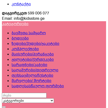
კონტაქტი
დაგვირეკეთ
599 006 077
Email: info@kidsstore.ge
კატეგორიები
ბავშვთა სამყარო
ბოდეები
ზედები/ჰუდები/ჟაკეტები
კომპლექტები
მაისურები/პერანგები
ჟილეტები/ქურთუკები
სარაფნები/კაბები
საღამურები/თეთრეული
ფეხსაცმელი/ჩუსტები
შარვლები/ შორტები
სადღესასწაულო ფორმები
Search
for: