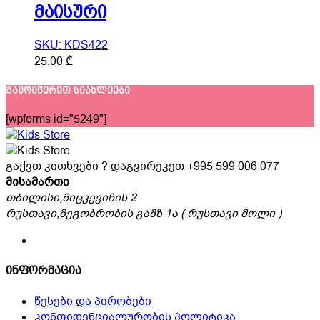
be
მაისური
chosen
on
SKU: KDS422
the
This
25,00
₾
product
product
page
has
გამოიწერეთ სიახლეები
multiple
[wpforms id="5249"]
variants.
The
options
გაქვთ კითხვები ? დაგვირეკეთ
+995 599 006 077
may
მისამართი
be
თბილისი,მიცკევიჩის 2
chosen
რუსთავი,მეგობრობის გამზ 1ა ( რუსთავი მოლი )
on
the
product
page
ინფორმაცია
წესები და პირობები
კონფიდენციალურობის პოლიტიკა