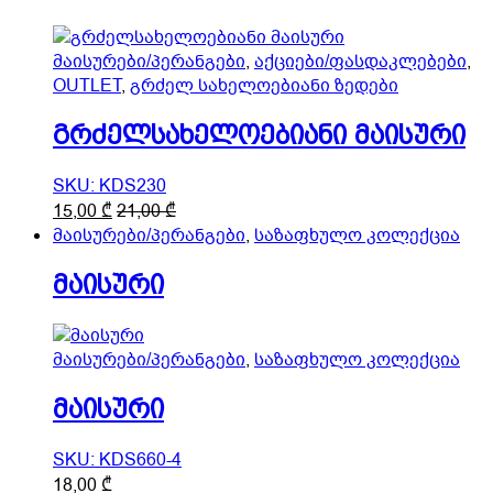
The
options
may
მაისურები/პერანგები
,
აქციები/ფასდაკლებები
,
be
OUTLET
,
გრძელ სახელოებიანი ზედები
chosen
on
გრძელსახელოებიანი მაისური
the
product
SKU: KDS230
page
This
15,00
₾
21,00
₾
product
მაისურები/პერანგები
,
საზაფხულო კოლექცია
has
მაისური
multiple
variants.
The
options
მაისურები/პერანგები
,
საზაფხულო კოლექცია
may
be
მაისური
chosen
on
SKU: KDS660-4
the
This
18,00
₾