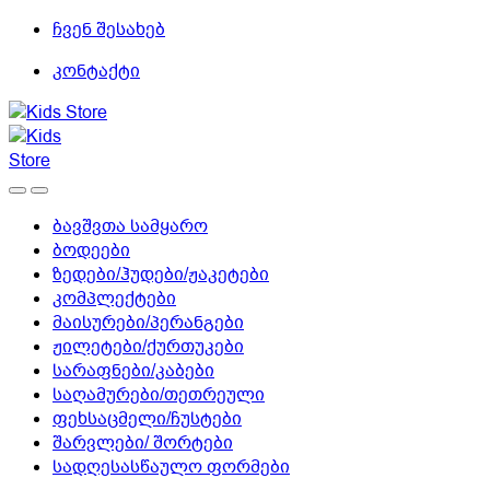
Skip
Skip
ჩვენ შესახებ
to
to
კონტაქტი
navigation
content
ბავშვთა სამყარო
ბოდეები
ზედები/ჰუდები/ჟაკეტები
კომპლექტები
მაისურები/პერანგები
ჟილეტები/ქურთუკები
სარაფნები/კაბები
საღამურები/თეთრეული
ფეხსაცმელი/ჩუსტები
შარვლები/ შორტები
სადღესასწაულო ფორმები