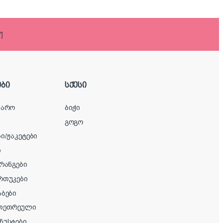
]
ბი
სქესი
ყარო
ბიჭი
გოგო
ი/ჟაკეტები
ი
ერანგები
რთუკები
აბები
/თეთრეული
ჩუსტები