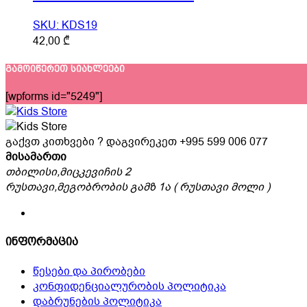
chosen
on
SKU: KDS19
the
This
42,00
₾
product
product
page
has
გამოიწერეთ სიახლეები
multiple
[wpforms id="5249"]
variants.
The
options
გაქვთ კითხვები ? დაგვირეკეთ
+995 599 006 077
may
მისამართი
be
თბილისი,მიცკევიჩის 2
chosen
რუსთავი,მეგობრობის გამზ 1ა ( რუსთავი მოლი )
on
the
product
page
ინფორმაცია
წესები და პირობები
კონფიდენციალურობის პოლიტიკა
დაბრუნების პოლიტიკა