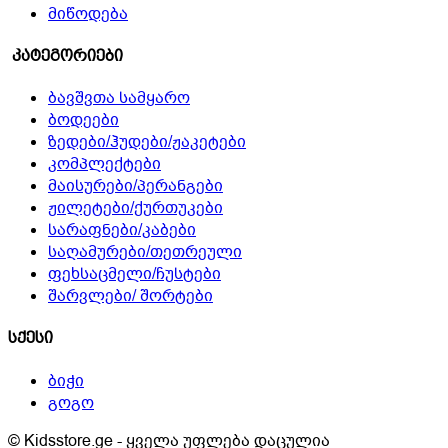
მიწოდება
კატეგორიები
ბავშვთა სამყარო
ბოდეები
ზედები/ჰუდები/ჟაკეტები
კომპლექტები
მაისურები/პერანგები
ჟილეტები/ქურთუკები
სარაფნები/კაბები
საღამურები/თეთრეული
ფეხსაცმელი/ჩუსტები
შარვლები/ შორტები
სქესი
ბიჭი
გოგო
© Kidsstore.ge - ყველა უფლება დაცულია