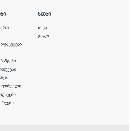
ბი
სქესი
ყარო
ბიჭი
გოგო
ი/ჟაკეტები
ი
ერანგები
რთუკები
აბები
/თეთრეული
ჩუსტები
ორტები